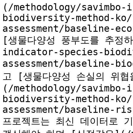
(/methodology/savimbo-i
biodiversity-method-ko/
assessment/baseline-eco
[생물다양성 풍부도를 추정하며](
indicator-species-biodi
assessment/baseline-bi
고 [생물다양성 손실의 위협
(/methodology/savimbo-i
biodiversity-method-ko/
assessment/baseline-ris
프로젝트는 최신 데이터로 기