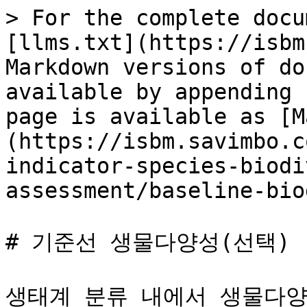
> For the complete docu
[llms.txt](https://isbm
Markdown versions of do
available by appending 
page is available as [M
(https://isbm.savimbo.c
indicator-species-biodi
assessment/baseline-bio
# 기준선 생물다양성(선택)

생태계 분류 내에서 생물다양