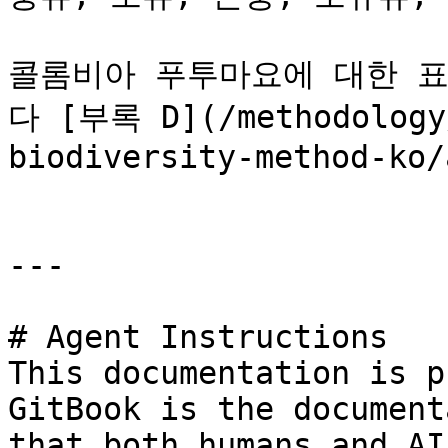
콜롬비아 푸투마요에 대한 표
다 [부록 D](/methodology/
biodiversity-method-ko/
---

# Agent Instructions

This documentation is p
GitBook is the document
that both humans and AI