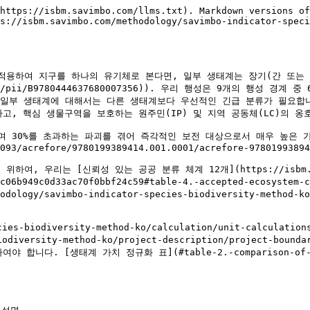
NK_k15KzIbvfQvSEfOFSrkDh8ejtrdUYECt9IeC03IN931EuqAPgbKERknHLz5CDsRtkEp6y1ddSONJ7fdq3Bk) | <p><strong>골드</strong></p><p>1헥타르</p><p>30일</p>   | 고밀도 지역, 멸종위기종, 공인된 핫스팟에서 발행되는 VBC입니다. 이는 플래티넘 지역만큼 긴급성은 높지 않을 수 있으나, 보호되는 종의 측면에서는 여전히 매우 풍부한 최우선 지역입니다.                                                               |
| ![](https://lh7-us.googleusercontent.com/FQiOd-3w9Ywft7PnEDMUktxqGiwpP7NjhATa9ifQ6G8aeSicT-zV8vPgETAZVmtqpel9M5FNHO-yuf2ucqJTUwqx3_rhGYyUw1iakF-kqywlhPp0HEcUJ6djj9U6RkZ_bQh2vKCtJc7NfvbIzNO9Di4) | <p><strong>실버</strong></p><p>1헥타르</p><p>30일</p>   | 취약 지역이지만 생물다양성 수준은 낮은 지역에서 발행되는 VBC입니다. 실버 지역은 여전히 원시성이 유지될 수 있으나, 특정 경관 특성으로 인해 자연적으로 서식 종 수가 더 적은 지역입니다. 실버 지역은 다른 고가치 생물다양성 지역과의 근접성(50킬로미터 이내) 때문에 중요성을 가질 수 있습니다. |
| ![](https://lh7-us.googleusercontent.com/mkYfZpzxfPesRb5tUcCrcdEdhXnZoj3xcmX1PZqEcIOCOaUPYttEWD8V-FLqCP706vKMFSfR_ryQEhn2D_0wOEP7eThjO-F1fLHFLk95EDcbqiJEjeTf5LKAfCE1K9Nlx-gYrgm7o6SLxeLyO4SerTM) | <p><strong>브론즈</strong></p><p>1헥타르</p><p>30일</p>  | 그 밖의 모든 지역에서 발행되는 VBC입니다. 생물다양성의 밀도 또는 우려 수준이 더 낮을 수 있습니다. 보전은 생물다양성 부하 측면에서 가치를 추가하지만, 행성 차원의 생태계 목표를 대표하지는 않습니다.                                                     |

각 가치 크레딧의 상대적 금전적 가치는 해당 크레딧 유형별 시장 수요에 의해 결정되며, 시장 표준화와 함께 보전의 공적으로 인정된 우선순위를 나타냅니다.&#x20;

### 생태계 가치 정규화

본 생태계 정규화 표는 불완전한 것으로 인정됩니다. 가장 존중받는 기관들(IUCN, National Geographic, Biodiversity hotspots, WWF, UNEP 등)조차도 불완전하게 특성화된 데이터세트를 보유하고 있습니다. 본 방법론은 완전한 생태계 가치 계산을 시도하지 않으며, 대신 외부 자원을 활용하여 이 순위를 제시합니다. 또한 향후 버전에서는 보다 폭넓은 공적 검토에 기반한 갱신된 분류가 반영될 것임을 인정합니다.&#x20;

#### **표 3.** VBCs의 생태계 가치

| <p><strong>범주</strong><br><strong>출처</strong></p>                                                                                                                                                                                                                                                | **플래티넘**                                                       | **골드**                                  | **실버**                                 | **브론즈**    |
| ------------------------------------------------------------------------------------------------------------------------------------------------------------------------------------------------------------------------------------------------------------------------------------------------ | -------------------------------------------------------------- | --------------------------------------- | -------------------------------------- | ---------- |
| [생물다양성 핫스팟](https://www.cepf.net/our-work/biodiversity-hotspots/hotspots-defined)                                                                                                                                                                                                                | 생물다양성 핫스팟 내부                                                   | 공인된 핫스팟으로부터 50km 이내                     | 공인된 핫스팟으로부터 100km 이내                   | 그 밖의 모든 위치 |
| [CBD 국가 목표](https://www.cbd.int/nbsap/targets/)                                                                                                                                                                                                                                                  | 산림전용 지역 2020 - 2030                                            | 산림전용 지역 2030 - 2050                     | 골드 지역으로부터 50km 이내                      | 내재적 순위 없음  |
| [홀드리지 생명대](https://reddcr.go.cr/sites/default/files/ce