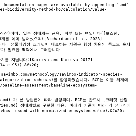
ntro-de-documentacion/holdridge_1966_-_life_zone_ecology.pdf)                                                                                                                                                                              | 복잡성 지수 ≥270                                                    | 복잡성 지수 ≥90 및 ≤ 270                      | 복잡성 지수 ≥45 및 ≤ 90                      | 그 밖의 모든 값  |
| [회복 불가능한 탄소 및 대체 불가능한 생물다양성](https://irrecoverable.resilienceatlas.org/map?tab=layers\&layers=%5B%7B%22id%22%3A2162%2C%22opacity%22%3A1%2C%22order%22%3Anull%7D%2C%7B%22id%22%3A2331%2C%22opacity%22%3A1%2C%22order%22%3A1%7D%5D\&zoom=5\&center=lat%3D2.767477951092084%26lng%3D650.9619140625) | 높은 생물다양성, 모든 탄소 순위                                             | 중간 생물다양성, 모든 탄소 순위                      | 낮은 생물다양성 - 높은 탄소                       | 그 밖의 모든 순위 |
| [IUCN 전 지구 생태계 유형화](https://iucnrle.org/global-eco-typo)                                                                                                                                                                                                                                         | 50년 이내 붕괴 확률 50%                                               | 50년 이내 생태계 붕괴 확률 20%                    | 100년 이내 생태계 붕괴 확률 10%                  | 그 밖의 모든 확률 |
| [IUCN 보호지역](https://iucn.org/our-work/protected-areas-and-land-use)                                                                                                                                                                                                                              | Ia, Ib 범주                                                      | II 범주                                   | III, IV 및 V 범주                         | 그 밖의 모든 범주 |
| [IUCN 생태계 적색목록](https://assessments.iucnrle.org/)                                                                                                                                                                                                                                                | 위급                                                             | 위기                                      | 취약(Vulnerable) 또는 준위협(Near threatened) | 내재적 순위 없음  |
| [IUCN 적색목록(위협종) - 국가 수준](https://isbm.savimbo.com/methodology/savimbo-indicator-species-biodiversity-method-ko/calculation/www.minambiente.gov.co/wp-content/uploads/2021/10/resolucion-1912-de-2017.pdf)                                                                                        | 프로젝트 지역에 자연적으로 1종 이상이 출현하며, 야생절멸(복원 도입) 또는 위급(심각한 멸종위기) 상태인 경우 | 프로젝트 지역에 자연적으로 1종 이상이 출현하며, 멸종위기 상태인 경우 | 프로젝트 지역에 자연적으로 1종 이상이 출현하며, 취약 상태인 경우  | 내재적 순위 없음  |
| [람사르 습지 분류](https://rsis.ramsar.org/)                                                                                                                                                                                                                                                            | 람사르 제I범주                                                       | 람사르 제II범주                               | 람사르 제III범주                             | 내재적 순위 없음  |
| [세계 육상 생태지역](https://www.worldwildlife.org/publications/terrestrial-ecoregions-of-the-world)                