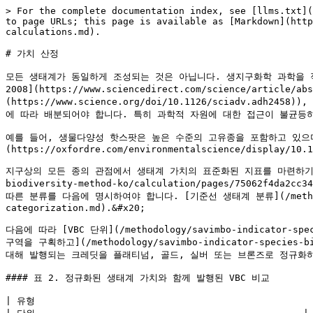
> For the complete documentation index, see [llms.txt](https://isbm.savimbo.com/llms.txt). Markdown versions of documentation pages are available by appending `.md` to page URLs; this page is available as [Markdown](https://isbm.savimbo.com/methodology/savimbo-indicator-species-biodiversity-method-ko/calculation/value-calculations.md).

# 가치 산정

모든 생태계가 동일하게 조성되는 것은 아닙니다. 생지구화학 과학을 적용하여 지구를 하나의 유기체로 본다면, 일부 생태계는 장기(간 또는 신장)이며, 일부 생태계는 근육, 피부 또는 뼈입니다([보스턴, 2008](https://www.sciencedirect.com/science/article/abs/pii/B9780444637680007356)). 우리 행성은 9개의 행성 경계 중 6개를 이미 넘어섰으며([Richardson et al. 2023](https://www.science.org/doi/10.1126/sciadv.adh2458)), 일부 생태계에 대해서는 다른 생태계보다 우선적인 긴급 분류가 필요합니다. 생물다양성 크레딧이 대표하는 자원은 행성 차원의 중요도 순서에 따라 배분되어야 합니다. 특히 과학적 자원에 대한 접근이 불균등하고, 핵심 생물구역을 보호하는 원주민(IP) 및 지역 공동체(LC)의 옹호가 필요한 맥락에서 그러합니다.

예를 들어, 생물다양성 핫스팟은 높은 수준의 고유종을 포함하고 있으며 30%를 초과하는 파괴를 겪어 즉각적인 보전 대상으로서 매우 높은 가치를 지닙니다([Kareiva and Kareiva 2017](https://oxfordre.com/environmentalscience/display/10.1093/acrefore/9780199389414.001.0001/acrefore-9780199389414-e-95)).&#x20;

지구상의 모든 종의 관점에서 생태계 가치의 표준화된 지표를 마련하기 위하여, 우리는 [신뢰성 있는 공공 분류 체계 12개](https://isbm.savimbo.com/methodology/savimbo-indicator-species-biodiversity-method-ko/calculation/pages/75062f4da2cc34c06b949c0d33ac70f0bbf24c59#table-4.-accepted-ecosystem-categorization-schemas)를 활용하였습니다. BCP는 이들 체계에 따른 분류를 다음에 명시하여야 합니다. [기준선 생태계 분류](/methodology/savimbo-indicator-species-biodiversity-method-ko/baseline-assessment/baseline-ecosystem-categorization.md).&#x20;

다음에 따라 [VBC 단위](/methodology/savimbo-indicator-species-biodiversity-method-ko/calculation/unit-calculations.md) 가 본 방법론에 따라 발행되며, BCP는 반드시 [크레딧 산정 구역을 구획하고](/methodology/savimbo-indicator-species-biodiversity-method-ko/project-description/project-boundaries.md) 생태계별로 구분한 다음, 아래의 기준에 따라 각 생태계에 대해 발행되는 크레딧을 플래티넘, 골드, 실버 또는 브론즈로 정규화하여야 합니다. [생태계 가치 정규화 표](#table-2.-comparison-of-vbcs-issued-with-normalized-ecosystem-value).&#x20;

#### 표 2. 정규화된 생태계 가치와 함께 발행된 VBC 비교

| 유형                                                                                                                                                                                                | 단위                                                | 설명                                                                                                                                                                     |
| ------------------------------------------------------------------------------------------------------------------------------------------------------------------------------------------------- | ------------------------------------------------- | ---------------------------------------------------------------------------------------------------------------------------------------------------------------------- |
| ![](https://lh7-us.googleusercontent.com/SdIHr2els-ZHb2dukzMxdffHK4kEMd8L6XQeyLbdsm6UuUpVunklyLRUa9z0fMjN0f-pO8MIOIG_zcP6d3puKJKkKzQAr86Z6wUmOSegR90GdfAwTfbw9tcAfJ_JSGg6tvTDuvliTohYSGqWrEVrCpU) | <p><strong>플래티넘</strong></p><p>1헥타르</p><p>30일</p> | 가장 높은 밀도와 가장 높은 위협 수준의 지역, 즉 우선 핫스팟 및 멸종위기 생태계에서 발행되는 VBC입니다. 이는 보전되는 종의 수 측면에서 가장 높은 가치를 지닌 VBC입니다.                                                                   |
| ![](https://lh7-us.googleusercontent.com/9PKBq231XXk9NzskobAQR_qaURIzkDPRPF_5do6EIs1pmTiYhttMqGu6tJvZwl_Ll