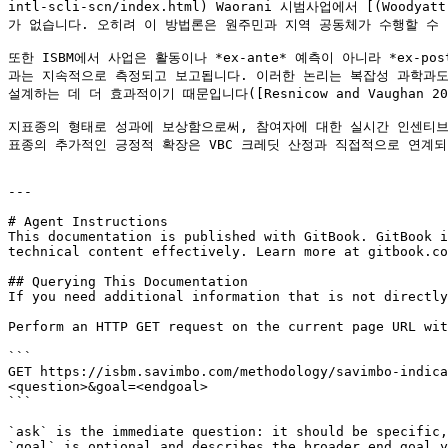
intl-scli-scn/index.html) Waorani 시범사업에서 [(Woodyat
가 없습니다. 오히려 이 방법론은 원주민과 지역 공동체가 수행할 수 
또한 ISBM에서 사업은 활동이나 *ex-ante* 예측이 아니라 *ex-post* 성
과는 지속적으로 측정되고 보고됩니다. 이러한 논리는 복잡성 과학과도
설계하는 데 더 효과적이기 때문입니다([Resnicow and Vaughan 2006](ht
지표종의 형태로 성과에 보상함으로써, 참여자에 대한 실시간 인센티브를
표종의 추가적인 긍정적 확장은 VBC 크레딧 산정과 직접적으로 연계되
---

# Agent Instructions

This documentation is published with GitBook. GitBook i
technical content effectively. Learn more at gitbook.co
## Querying This Documentation

If you need additional information that is not directly
Perform an HTTP GET request on the current page URL wit
```

GET https://isbm.savimbo.com/methodology/savimbo-indica
<question>&goal=<endgoal>

```

`ask` is the immediate question: it should be specific,
`goal` is optional and describes the broader end goal y