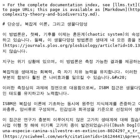
> For the complete documentation index, see [llms.txt](
to page URLs; this page is available as [Markdown](http
complexity-theory-and-biodiversity.md).

# 단순성, 복잡계 이론, 그리고 생물다양성

이 방법론은, 첫째, 기후를 이제는 혼돈계(chaotic system)
하고 있습니다. 둘째, 이 생물다양성 방법론은 생태계 내 모든 종을 분류
(https://journals.plos.org/plosbiology/article
지 않습니다.

지구는 위기 상황에 있으며, 이 방법론은 측정 가능한 결과를 제공하는
복잡적응 생태계는 회복력, 즉 자기 치유 능력을 유지합니다. 이러한 
부분의 합보다 훨씬 큰 나비효과를 일으킬 수 있습니다.&#x20;

이러한 측정상의 과제에 정면으로 대응함으로써, ISBM 접근은 생물
인 태도를 유지하고자 노력합니다.

ISBM은 복잡성 이론에 기초하는 동시에 원주민 지식체계를 존중하고 이
파충류, 양서류로 구성되며, 민감성과 희귀성을 기준으로 선정되어 생
이 접근은 연구가 충분히 이루어지지 않은 고가치 생태계에 대해 침습
사업 이행 첫 해에 미기록 고가치 종이 발견되었습니다([Bush Dog](https://w
una-especie-canina-silvestre-en-extincion-802429?_x_t
(https://sciwheel.com/work/citation?ids=16124441\&pre=