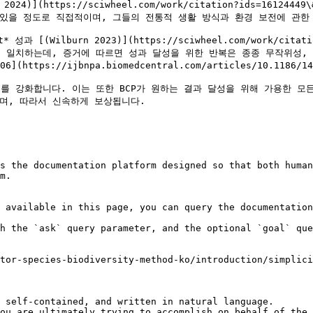
t 2024)](https://sciwheel.com/work/citation?ids=161
있을 정도로 직접적이며, 그들의 전통적 생활 방식과 환경 보전에 관한 
과 [(Wilburn 2023)](https://sciwheel.com/work/citat
 일치하는데, 증거에 따르면 성과 달성을 위한 반복은 종종 무작위성, 
tps://ijbnpa.biomedcentral.com/articles/10.1186/1479
 강화합니다. 이는 또한 BCP가 원하는 결과 달성을 위해 가용한 모
며, 따라서 신속하게 보상됩니다.

s the documentation platform designed so that both human
m.

 available in this page, you can query the documentation
h the `ask` query parameter, and the optional `goal` que
tor-species-biodiversity-method-ko/introduction/simplici
 self-contained, and written in natural language.

ou are ultimately trying to accomplish on behalf of the 