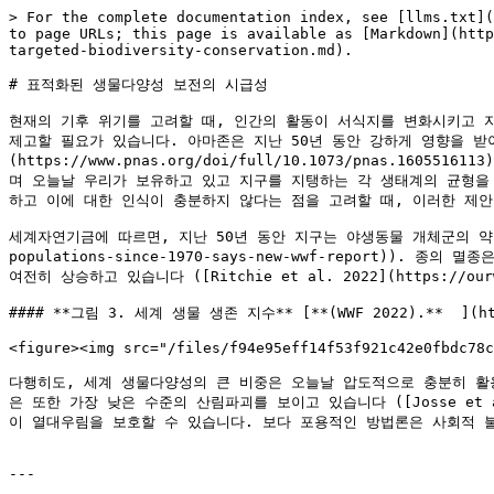
> For the complete documentation index, see [llms.txt](
to page URLs; this page is available as [Markdown](http
targeted-biodiversity-conservation.md).

# 표적화된 생물다양성 보전의 시급성

현재의 기후 위기를 고려할 때, 인간의 활동이 서식지를 변화시키고 
제고할 필요가 있습니다. 아마존은 지난 50년 동안 강하게 영향을 받아 
(https://www.pnas.org/doi/full/10.1073/pnas.1605516
며 오늘날 우리가 보유하고 있고 지구를 지탱하는 각 생태계의 균형을 
하고 이에 대한 인식이 충분하지 않다는 점을 고려할 때, 이러한 제안
세계자연기금에 따르면, 지난 50년 동안 지구는 야생동물 개체군의 약 70%를 잃었습
populations-since-1970-says-new-wwf-report))
여전히 상승하고 있습니다 ([Ritchie et al. 2022](https://ourwor
#### **그림 3. 세계 생물 생존 지수** [**(WWF 2022).**  ](https
<figure><img src="/files/f94e95eff14f53f921c42e0fbdc78c
다행히도, 세계 생물다양성의 큰 비중은 오늘날 압도적으로 충분히 활
은 또한 가장 낮은 수준의 산림파괴를 보이고 있습니다 ([Josse et al. 2
이 열대우림을 보호할 수 있습니다. 보다 포용적인 방법론은 사회적 
---
