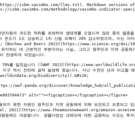
https://isbm.savimbo.com/llms.txt). Markdown versions of
s://isbm.savimbo.com/methodology/savimbo-indicator-speci
자연자원의 과도한 착취를 초래하며 생태계를 오염시켜 많은 종의 멸종을 
온도가 1도 상승하고 1차 산림 피복이 20% 감소하였으며, 이는 아마존의 
113); [Bochow and Boers 2023](https://www.science.org
유지하는 데 근본적인 부분이라는 사실, 그리고 원주민과 지역 공동체가 
이 탄생하게 되었습니다.

니다 ([WWF 2023](https://www.worldwildlife.org/pres
. 종의 멸종은 지구 역사 전반에 걸쳐 발생해 왔습니다. 지난 수천만 년과 비교할
ldindata.org/biodiversity)).&#x20;

://wwf.panda.org/discover/knowledge_hub/all_publicatio
e893704473" alt=""><figcaption></figcaption></figure>

용되지 못한 자원인 원주민과 지역 공동체에 의해 보전되고 보호되고 있습
021](https://www.theamazonwewant.org/amazon-asse
불평등에도 대응합니다. 생물다양성 크레딧에 대한 급증하는 수요는 투자자