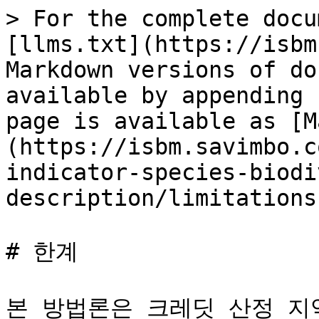
> For the complete docu
[llms.txt](https://isbm
Markdown versions of do
available by appending 
page is available as [M
(https://isbm.savimbo.c
indicator-species-biodi
description/limitations
# 한계

본 방법론은 크레딧 산정 지