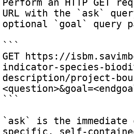
Perform an HTTP GET req
URL with the `ask` quer
optional `goal` query p
```

GET https://isbm.savimb
indicator-species-biodi
description/project-bou
<question>&goal=<endgoal
```

`ask` is the immediate 
specific, self-containe