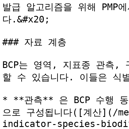
발급 알고리즘을 위해 PMP
다.&#x20;

### 자료 계층

BCP는 영역, 지표종 관측,
할 수 있습니다. 이들은 식
* **관측** 은 BCP 수
으로 구성됩니다([계산](/meth
indicator-species-biodi