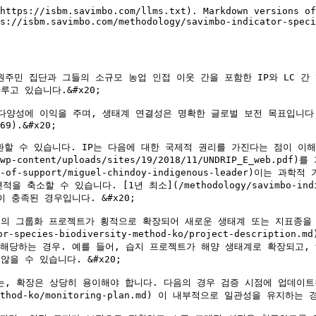
https://isbm.savimbo.com/llms.txt). Markdown versions of
s://isbm.savimbo.com/methodology/savimbo-indicator-speci
원주민 집단과 그들의 소규모 농업 인접 이웃 간을 포함한 IP와 LC 간
 있습니다.&#x20;

에 이익을 주며, 생태계 연결성은 명확한 글로벌 보전 목표입니다. [(Vi
69).&#x20;

 수 있습니다. IP는 다음에 대한 국제적 권리를 가진다는 점이 이해
ples/wp-content/uploads/sites/19/2018/11/UNDRIP_E_w
letters-of-support/miguel-chindoy-indigenous-lead
 있습니다. [1년 최소](/methodology/savimbo-indicator-
기간이 충족된 경우입니다. &#x20;

의 그룹화 프로젝트가 횡적으로 확장되어 새로운 생태계 또는 지표종을 
pecies-biodiversity-method-ko/project-description.md
essment.md) 해당하는 경우. 예를 들어, 습지 프로젝트가 해양 생태계로 
 수 있습니다. &#x20;

는, 확장은 상당히 용이해야 합니다. 다음의 경우 검증 시점에 업데이트
ity-method-ko/monitoring-plan.md) 이 내부적으로 일관성을 유지하는