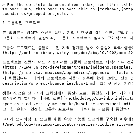
> For the complete documentation index, see [llms.txt](
to page URLs; this page is available as [Markdown](http
boundaries/grouped-projects.md).

# 그룹화된 프로젝트

본 방법론은 인접한 소규모 농민, 게임 보호구역 경계 주변, 그리고 
그룹화 프로젝트가 권장되며, 그룹화 프로젝트의 설계도 구체적으로 다루고
그룹화 프로젝트는 동물이 보전 지역 경계를 넘어 이동함에 따라 생물다양성
(https://onlinelibrary.wiley.com/doi/abs/10.1002/aqc.32
프로젝트는 진행의 어느 시점에서든 그룹화 프로젝트로 시작하거나 전환할
(https://www.un.org/development/desa/indigenouspeo
(https://isbm.savimbo.com/appendices/appendix-i-
기 위함입니다. 따라서 프로젝트는 다음의 경우에 한해 크레딧 산정 면적을 축소할 수
description/project-boundaries/bcp-1.md) 크레딧 산정 
생물다양성은 생태계의 교차점에서 증진되므로, 동일한 지리적 지역 내
조정하여야 합니다. [사업 설명](/methodology/savimbo-indicator-s
species-biodiversity-method-ko/baseline-ass
그러한 유형의 인접한 그룹화 프로젝트에 대해서는 지표종이 동일하지 않을
BCP가 모니터링 및 보고를 위한 확장 가능한 인프라를 구축한 이후에
(/methodology/savimbo-indicator-species-biodivers