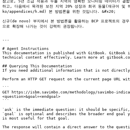
참고로, 5년 소급 적용과 누출 지역의 명확한 모니터링 데이터가 결합
하고, 다음에서 목격된 보전 지역 20% 성장과 희귀 동물(재규어 및 하피독수리
ko/appendices/h.md) 본 방법론을 위한 것입니다. &#x20;

신규(de novo) 부지에서 본 방법론을 활용하는 BCP 프로젝트의 
으로 확장해 나가는 것이 강력히 권장됩니다.

---

# Agent Instructions

This documentation is published with GitBook. GitBook i
technical content effectively. Learn more at gitbook.co
## Querying This Documentation

If you need additional information that is not directly
Perform an HTTP GET request on the current page URL wit
```

GET https://isbm.savimbo.com/methodology/savimbo-indica
<question>&goal=<endgoal>

```

`ask` is the immediate question: it should be specific,
`goal` is optional and describes the broader end goal y
is most useful for that goal.

The response will contain a direct answer to the questi