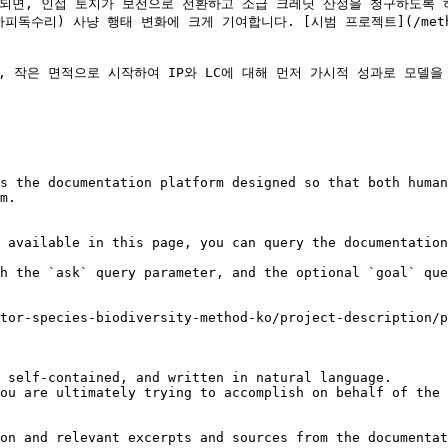
되면, 인접 토지가 보전으로 전환하고 소급 크레딧 산정을 청구하도록 
) 사냥 행태 변화에 크게 기여합니다. [시범 프로젝트](/methodology/s
경우, 작은 면적으로 시작하여 IP와 LC에 대해 먼저 가시적 성과로 모
s the documentation platform designed so that both human
m.

 available in this page, you can query the documentation
h the `ask` query parameter, and the optional `goal` que
tor-species-biodiversity-method-ko/project-description/p
 self-contained, and written in natural language.

ou are ultimately trying to accomplish on behalf of the 
on and relevant excerpts and sources from the documentat