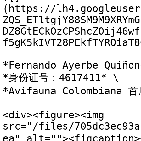
(https://lh4.googleuser
ZQS_ETltgjY88SM9M9XRYmG
DZ8GtECkOzCPShcZ0ij46wf
f5gK5kIVT28PEkfTYROiaT8
*Fernando Ayerbe Quiñon
*身份证号：4617411* \

*Avifauna Colombiana 
<div><figure><img 
src="/files/705dc3ec93a
ea" alt=""><figcaptio