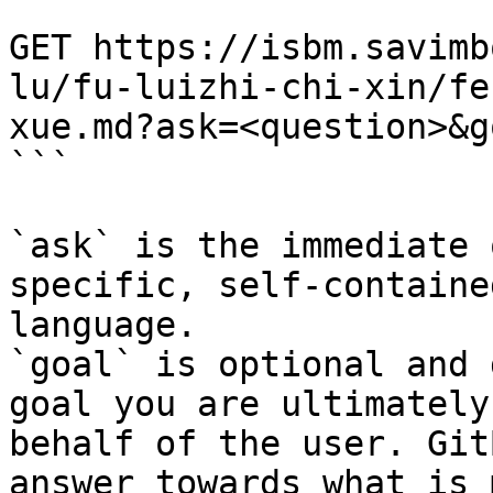
```

GET https://isbm.savimb
lu/fu-luizhi-chi-xin/fe
xue.md?ask=<question>&g
```

`ask` is the immediate 
specific, self-containe
language.

`goal` is optional and 
goal you are ultimately
behalf of the user. Git
answer towards what is 