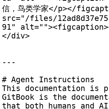
信，鸟类学家</p></figcaptio
src="/files/12ad8d37e75
91" alt=""><figcaption>
</div>

---

# Agent Instructions

This documentation is p
GitBook is the document
that both humans and AI