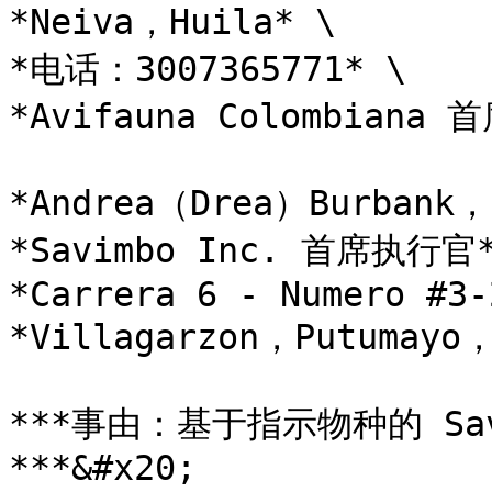
*Neiva，Huila* \

*电话：3007365771* \

*Avifauna Colombiana 
*Andrea（Drea）Burbank
*Savimbo Inc. 首席执行官*
*Carrera 6 - Numero #3-2
*Villagarzon，Putumayo
***事由：基于指示物种的 Sa
***&#x20;
