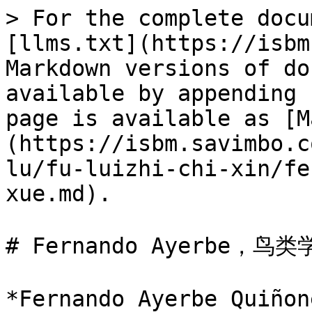
> For the complete docu
[llms.txt](https://isbm
Markdown versions of do
available by appending 
page is available as [M
(https://isbm.savimbo.c
lu/fu-luizhi-chi-xin/fe
xue.md).

# Fernando Ayerbe，鸟类学
*Fernando Ayerbe Quiñon