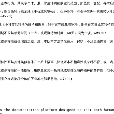
其基本行为。其表示个体开展日常生活功能的空间范围，如觅食、交配、寻求庇
术语：哨兵物种（指示环境干扰或污染物）、伞护物种（在保护管理中代表较大
x20;

然环境中可存活种群的维持和恢复；对于家养或栽培物种，则是在其形成其独特特
期不应与单元时间（一月）或观测持续时间（60天）混为一谈。&#x20;

价值增益之差。注：本版本方法学仅适用于保护，不涵盖该内容（见 [范围](/metho
理特性而与其他类似群体在生殖上隔离（降低亲本不相容性或杂种不育，或二者
生物多样性的一项指标，用以量化某一栖息地或地理区域内物种的多样性，但不
存在该物种个体的所有地点和栖息地。&#x20;

s the documentation platform designed so that both human
m.
