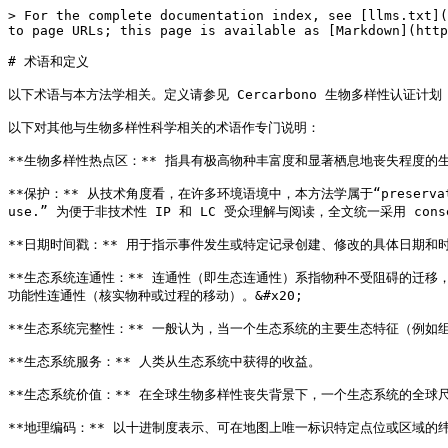
> For the complete documentation index, see [llms.txt](
to page URLs; this page is available as [Markdown](http
# 术语和定义

以下术语与本方法学相关。定义请参见 Cercarbono 生物多样性认证计划《术语与定义
以下对其他与生物多样性科学相关的术语作专门说明：

**生物多样性热点区：** 指具有极高物种丰富度和显著栖息地丧失程度的
**保护：** 从技术角度看，在许多环境语境中，本方法学属于“preservation”的定义范
use.” 为便于非技术性 IP 和 LC 受众理解与阅读，全文统一采用 conservation
**日期时间戳：** 用于指示事件发生或特定记录创建、修改的具体日期和时
**生态系统连通性：** 连通性（即生态连通性）系指物种不受阻碍的迁
功能性连通性（核实物种或过程的移动）。&#x20;

**生态系统完整性：** 一般认为，当一个生态系统的主要生态特征（例如
**生态系统服务：** 人类从生态系统中获得的收益。

**生态系统价值：** 在全球生物多样性丧失背景下，一个生态系统的全球尺
**地理编码：** 以十进制度表示、可在地图上唯一标识特定点位或区域的纬度