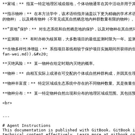
**家域：** 指某一特定地理区域或领地，个体动物通常在其中活动并用于
**指示物种：** 在本方法学中，该术语特指并涵盖以下更为精确的学术
的物种），以及稀有物种（不常见或其自然栖息地内种群数量有限的物种）。&#
**“原地”保护：** 对生态系统和自然栖息地的保护，以及对物种在其自
**监测期：** 有时亦称为核算期，大多数项目的最低监测时限为一年。监测
**生物多样性净增益：** 系指项目基线相较于保护项目实施期间所获得的生物多样性
fan-wei.md)).&#x20;

**灭绝风险：** 某一物种在给定时期内灭绝的概率。

**物种：** 由相互实际上或潜在可交配的个体或自然种群构成，并因其生
**物种丰富度：** 特定区域或生态系统中存在的不同物种数量。其是衡量
**物种分布：** 某一特定物种自然出现和分布的地理区域或范围。其包括预测
<br>

---

# Agent Instructions

This documentation is published with GitBook. GitBook i
technical content effectively. Learn more at gitbook.co