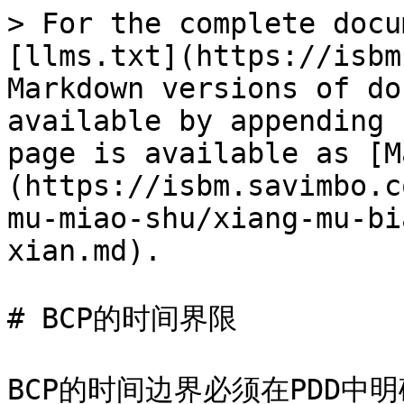
> For the complete docu
[llms.txt](https://isbm
Markdown versions of do
available by appending 
page is available as [M
(https://isbm.savimbo.c
mu-miao-shu/xiang-mu-bi
xian.md).

# BCP的时间界限

BCP的时间边界必须在PDD