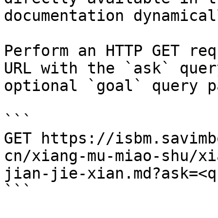
documentation dynamical
Perform an HTTP GET req
URL with the `ask` quer
optional `goal` query p
```

GET https://isbm.savimb
cn/xiang-mu-miao-shu/xi
jian-jie-xian.md?ask=<q
```
