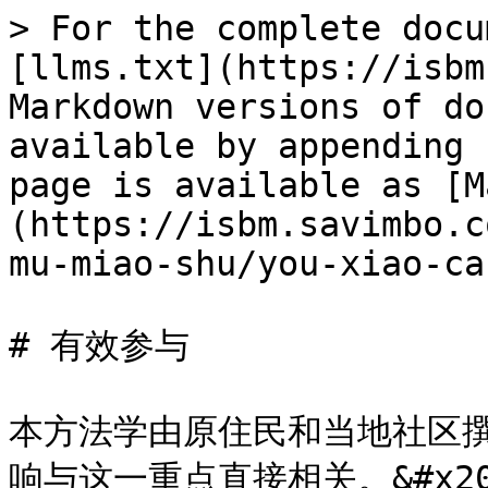
> For the complete docu
[llms.txt](https://isbm
Markdown versions of do
available by appending 
page is available as [M
(https://isbm.savimbo.c
mu-miao-shu/you-xiao-ca
# 有效参与

本方法学由原住民和当地社区
响与这一重点直接相关。&#x20