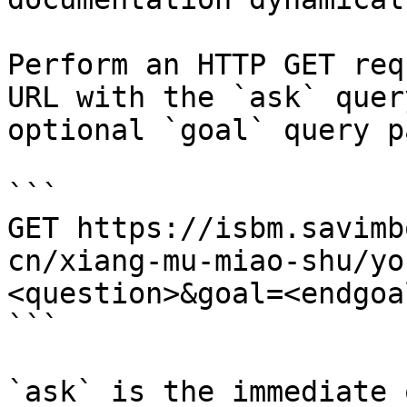
Perform an HTTP GET req
URL with the `ask` quer
optional `goal` query p
```

GET https://isbm.savimb
cn/xiang-mu-miao-shu/yo
<question>&goal=<endgoal
```

`ask` is the immediate 