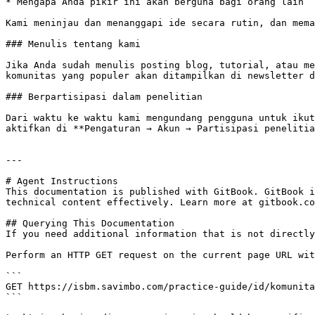
* Mengapa Anda pikir ini akan berguna bagi orang lain

Kami meninjau dan menanggapi ide secara rutin, dan mema
### Menulis tentang kami

Jika Anda sudah menulis posting blog, tutorial, atau me
komunitas yang populer akan ditampilkan di newsletter d
### Berpartisipasi dalam penelitian

Dari waktu ke waktu kami mengundang pengguna untuk ikut
aktifkan di **Pengaturan → Akun → Partisipasi penelitia
---

# Agent Instructions

This documentation is published with GitBook. GitBook i
technical content effectively. Learn more at gitbook.co
## Querying This Documentation

If you need additional information that is not directly
Perform an HTTP GET request on the current page URL wit
```

GET https://isbm.savimbo.com/practice-guide/id/komunita
```
